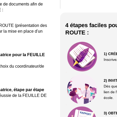
le de documents afin de
 :
4 étapes faciles p
 ROUTE (présentation des
our la mise en place d'un
ROUTE :
1) CR
É
atrice pour la FEUILLE
Inscrive
hoix du coordinateur/de
2) INV
Dès que
atrice, étape par étape
lien de 
réussie de la FEUILLE DE
école.
3) OBT