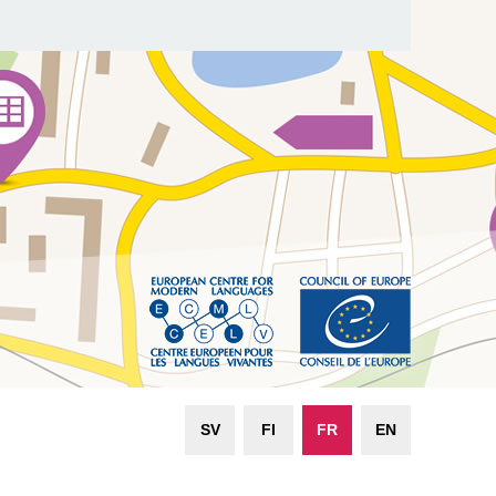
SV
FI
FR
EN