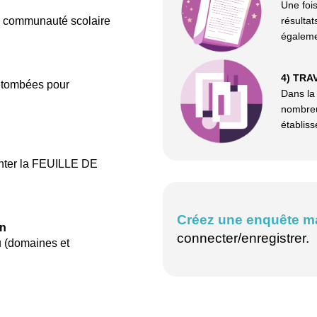
Une foi
 communauté scolaire
résulta
égaleme
4) TRA
etombées pour
Dans l
nombreux
établis
senter la FEUILLE DE
Créez une enquête ma
on
connecter/enregistrer.
u (domaines et