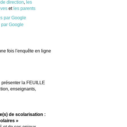
de direction
,
les
èves
et
les parents
es par Google
s par Google
ne fois l'enquête en ligne
 présenter la FEUILLE
tion, enseignants,
(s) de scolarisation :
olaires »
 et de ses enjeux