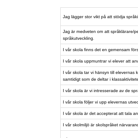
Jag lägger stor vikt på att stödja språki
Jag är medveten om att språklärare/pe
språkutveckling.
I vår skola finns det en gemensam för
I vår skola uppmuntrar vi elever att an
I vår skola tar vi hänsyn till elevernas
samtidigt som de deltar i klassaktivitete
I vår skola är vi intresserade av de sp
I vår skola följer vi upp elevernas utve
I vår skola är det accepterat att tala a
I vår skolmiljö är skolspråket närvarand