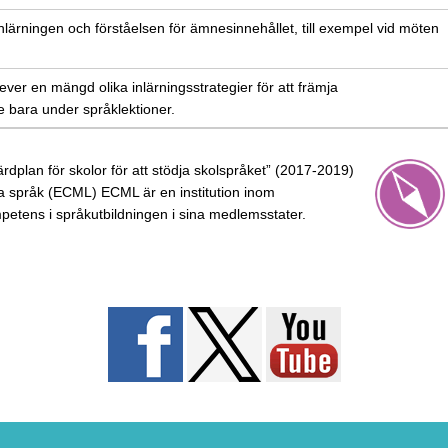
i inlärningen och förståelsen för ämnesinnehållet, till exempel vid möten
lever en mängd olika inlärningsstrategier för att främja
e bara under språklektioner.
Färdplan för skolor för att stödja skolspråket” (2017-2019)
a språk (ECML) ECML är en institution inom
etens i språkutbildningen i sina medlemsstater.