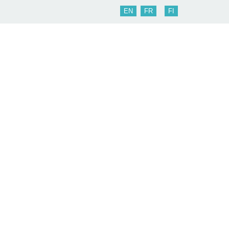
EN
FR
FI