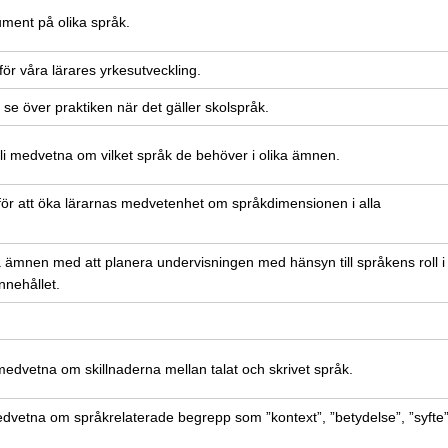
kument på olika språk.
för våra lärares yrkesutveckling.
ch se över praktiken när det gäller skolspråk.
 bli medvetna om vilket språk de behöver i olika ämnen.
g för att öka lärarnas medvetenhet om språkdimensionen i alla
ka ämnen med att planera undervisningen med hänsyn till språkens roll i
nnehållet.
i medvetna om skillnaderna mellan talat och skrivet språk.
 medvetna om språkrelaterade begrepp som ”kontext”, ”betydelse”, ”syfte