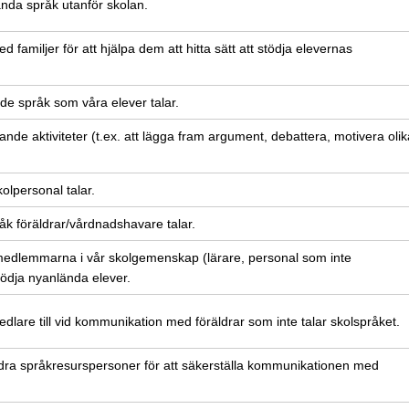
ända språk utanför skolan.
 familjer för att hjälpa dem att hitta sätt att stödja elevernas
 de språk som våra elever talar.
ande aktiviteter (t.ex. att lägga fram argument, debattera, motivera olik
olpersonal talar.
råk föräldrar/vårdnadshavare talar.
 medlemmarna i vår skolgemenskap (lärare, personal som inte
stödja nyanlända elever.
medlare till vid kommunikation med föräldrar som inte talar skolspråket.
andra språkresurspersoner för att säkerställa kommunikationen med