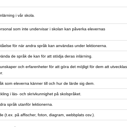
nlärning i vår skola.
rsonal som inte undervisar i skolan kan påverka elevernas
ståelse för när andra språk kan användas under lektionerna.
vända de språk de kan för att stödja deras inlärning.
 kunskaper och erfarenheter för att göra det möjligt för dem att utvecklas
r.
råk som eleverna känner till och hur de lärde sig dem.
ckling i läs- och skrivkunnighet på skolspråket.
ndra språk utanför lektionerna.
e (t.ex. på affischer, foton, diagram, webbplats osv.).